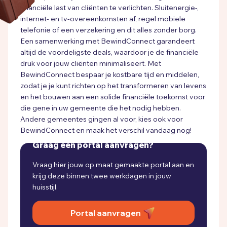
financiële last van cliënten te verlichten. Sluitenergie-,
internet- en tv-overeenkomsten af, regel mobiele
telefonie of een verzekering en dit alles zonder borg.
Een samenwerking met BewindConnect garandeert
altijd de voordeligste deals, waardoor je de financiële
druk voor jouw cliënten minimaliseert. Met
BewindConnect bespaar je kostbare tijd en middelen,
zodat je je kunt richten op het transformeren van levens
en het bouwen aan een solide financiële toekomst voor
die gene in uw gemeente die het nodig hebben.
Andere gemeentes gingen al voor, kies ook voor
BewindConnect en maak het verschil vandaag nog!
Graag een portal aanvragen?
Vraag hier jouw op maat gemaakte portal aan en
krijg deze binnen twee werkdagen in jouw
huisstijl.
Portal aanvragen